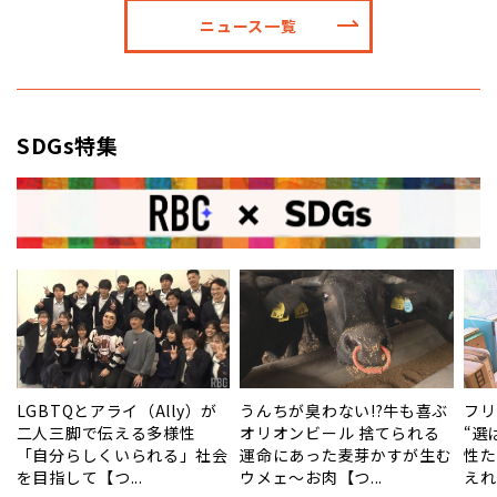
ニュース一覧
SDGs特集
笠
LGBTQとアライ（Ally）が
うんちが臭わない!?牛も喜ぶ
フリ
二人三脚で伝える多様性
オリオンビール 捨てられる
“選
タ
「自分らしくいられる」社会
運命にあった麦芽かすが生む
性た
を目指して【つ...
ウメェ～お肉【つ...
えれ