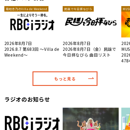
菊地志乃のVilla de Weekend
民謡で今日拝なびら
MUS
2026年8月7日
2026年8月7日
20
2026.8.7 第683回 ～Villa de
2026年8月7日（金）民謡で
MUS
Weekend～
今日拝なびら 曲目リスト
20
47
もっと見る
ラジオのお知らせ