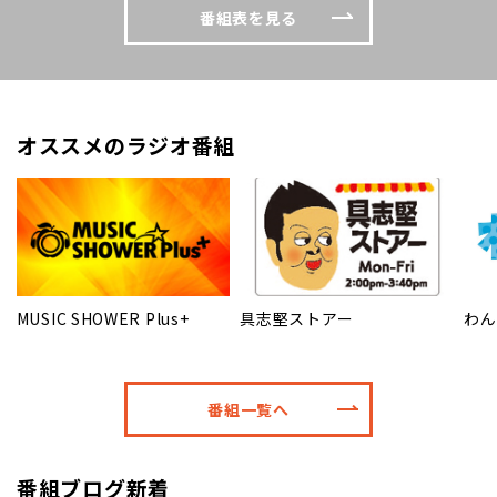
番組表を見る
オススメのラジオ番組
MUSIC SHOWER Plus+
具志堅ストアー
わん
番組一覧へ
番組ブログ新着