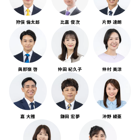
狩俣 倫太郎
比嘉 俊次
片野 達朗
與那嶺 啓
仲田 紀久子
仲村 美涼
嘉 大雅
鎌田 宏夢
沖野 綾亜