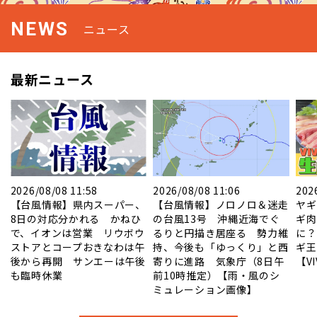
NEWS
ニュース
最新ニュース
2026/08/08 11:58
2026/08/08 11:06
202
ル
【台風情報】県内スーパー、
【台風情報】ノロノロ＆迷走
ヤギ
8日の対応分かれる かねひ
の台風13号 沖縄近海でぐ
ギ肉
で、イオンは営業 リウボウ
るりと円描き居座る 勢力維
に？
ストアとコープおきなわは午
持、今後も「ゆっくり」と西
ギ王
後から再開 サンエーは午後
寄りに進路 気象庁（8日午
【V
も臨時休業
前10時推定）【雨・風のシ
ミュレーション画像】