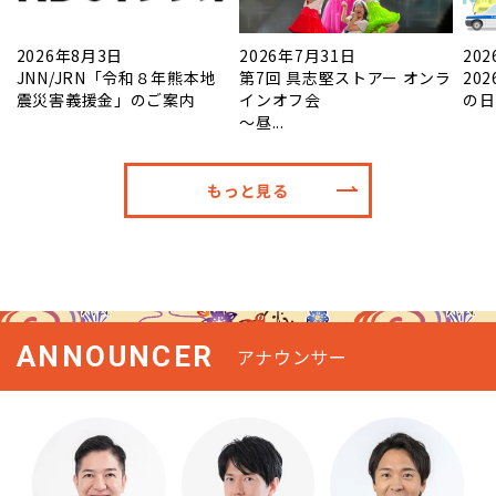
2026年8月3日
2026年7月31日
20
放
JNN/JRN「令和８年熊本地
第7回 具志堅ストアー オンラ
20
震災害義援金」のご案内
インオフ会
の日
～昼...
もっと見る
ANNOUNCER
アナウンサー