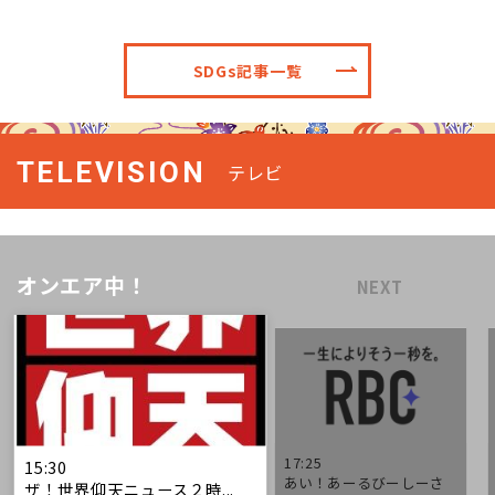
SDGs記事一覧
TELEVISION
テレビ
オンエア中！
NEXT
17:25
15:30
あい！あーるびーしーさ
ザ！世界仰天ニュース２時...