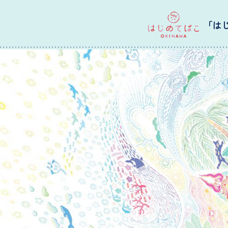
Skip
to
「は
content