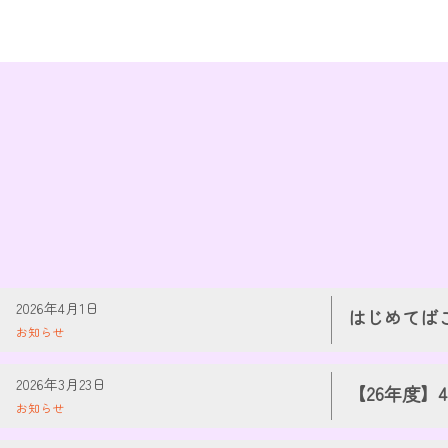
投
2026年4月1日
はじめてばこ
稿
お知らせ
者
WEB
投
2026年3月23日
【26年度】
管
稿
お知らせ
理
者