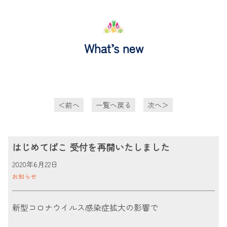
Skip
to
content
What’s new
投
＜前へ
一覧へ戻る
次へ＞
稿
ナ
ビ
はじめてばこ 受付を再開いたしました
ゲ
投
2020年6月22日
ー
稿
お知らせ
シ
者
ョ
は
新型コロナウイルス感染症拡大の影響で
ン
じ
め