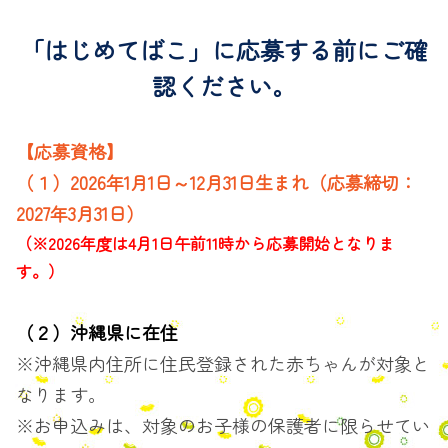
Skip
「は
to
じ
「はじめてばこ」に応募する前にご確
content
め
認ください。
て
ば
【応募資格】
こ」
に
（１）2026年1月1日～12月31日生まれ（応募締切：
応
2027年3月31日）
募
（※2026年度は4月1日午前11時から応募開始となりま
す
す。）
る
（２）沖縄県に在住
※沖縄県内住所に住民登録された赤ちゃんが対象と
なります。
※お申込みは、対象のお子様の保護者に限らせてい