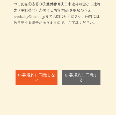
商品についての注意事項
のご氏名②応募日③受付番号④日中連絡可能なご連絡
先（電話番号）⑤問合せ内容の5点を明記のうえ、
「はじめてばこ」の中には本企画オリジ
lovebaby@rbc.co.jpまでお問合せください。回答には
ナル商品の他、協賛企業の商品や販促
数日要する場合がありますので、ご了承ください。
物、広告物などが入っています。商品の
内容は予告なく変更になる場合がありま
すので、予めご了承ください。商品の安
全性については十分に配慮しております
が、お子様の誤飲等、トラブルにはご注
意ください。商品到着後の破損、事故、
トラブル等につきましては事務局では一
応募規約に同意しな
応募規約に同意す
切責任を持ちません。十分ご留意の上、
い
る
ご利用ください。
キャンペーンの内容変更・中断・中止・
終了
本キャンペーンの一部またはすべてを事