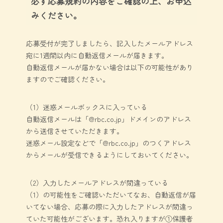
必ず応募規約の内容をご確認の上、お申込
みください。
対象・応募について
沖縄県内に在住で、2026年1月1日～12月
応募受付が完了しましたら、記入したメールアドレス
31日生まれの赤ちゃん（沖縄県内住所に
宛に1週間以内に自動返信メールが届きます。
住民登録された赤ちゃん）が対象となり
自動返信メールが届かない場合は以下の可能性があり
ます。
ますのでご確認ください。
ご応募は、お子様おひとり様につき1回と
させて頂きます。
（1）迷惑メールボックスに入っている
双子様以上の場合は、お手数お掛けしま
自動返信メールは「@rbc.co.jp」ドメインのアドレス
から送信させていただきます。
すがお子様ごとに応募フォームに入力い
迷惑メール設定などで「@rbc.co.jp」のつくアドレス
ただき、ご応募ください。
からメールが受信できるようにしておいてください。
ご応募は、対象のお子様の保護者の方に
限らせて頂きます。
（2）入力したメールアドレスが間違っている
なお、応募期間は2027年3月31日までとな
（1）の可能性をご確認いただいてなお、自動返信が届
ります。
いてない場合、応募の際に入力したアドレスが間違っ
ていた可能性がございます。恐れ入りますが①保護者