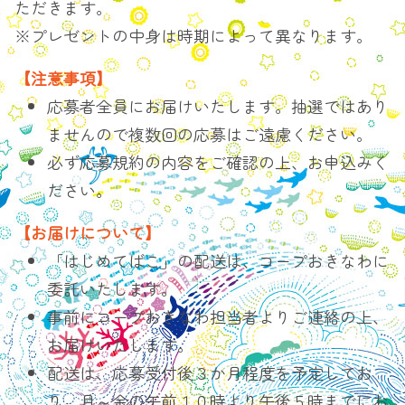
ただきます。
※プレゼントの中身は時期によって異なります。
【注意事項】
応募者全員にお届けいたします。抽選ではあり
ませんので複数回の応募はご遠慮ください。
必ず応募規約の内容をご確認の上、お申込みく
ださい。
【お届けについて】
「はじめてばこ」の配送は、コープおきなわに
委託いたします。
事前にコープおきなわ担当者よりご連絡の上、
お届けいたします。
配送は、応募受付後３か月程度を予定してお
り、月～金の午前１０時より午後５時までにお