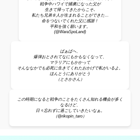
戦争中ハワイで捕虜になった父が
生きて帰ってきたからこそ､
私たち兄弟８人が生まれることができた…
命をつないでくれた父に感謝！
平和を強く願います。
(@WaraSpoLand)
ばぁばへ、
爆弾おとされてなにもかもなくなって、
マラリアにもかかって
そんななかでも必死に生きてくれたおかげで私がいるよ。
ほんとうにありがとう
（とさかさん）
この時期になると戦争のことをたくさん知れる機会が多く
なるけど、
日々忘れずに過ごしていきたいなぁ。
（@rikopin_taro）