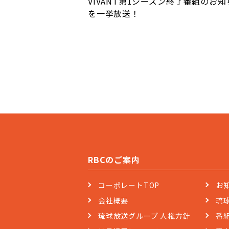
VIVANT第1シーズン
終了番組のお知
を一挙放送！
RBCのご案内
コーポレートTOP
お
会社概要
琉
琉球放送グループ 人権方針
番