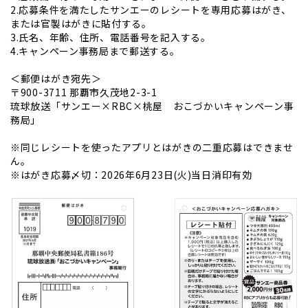
2.応募条件を満たしたサンエーのレシートを専用応募はがき、
または官製はがきに貼付する。
3.氏名、年齢、住所、電話番号を記入する。
4.キャンペーン事務局まで郵送する。
＜郵便はがき宛先＞
〒900-3711 那覇市久茂地2-3-1
琉球放送「サンエー×RBC×桃屋 おこづかいキャンペーン事
務局」
※同じレシートを使ったアプリとはがきの二重応募はできませ
ん。
※はがき応募〆切：2026年6月23日(火)当日消印有効