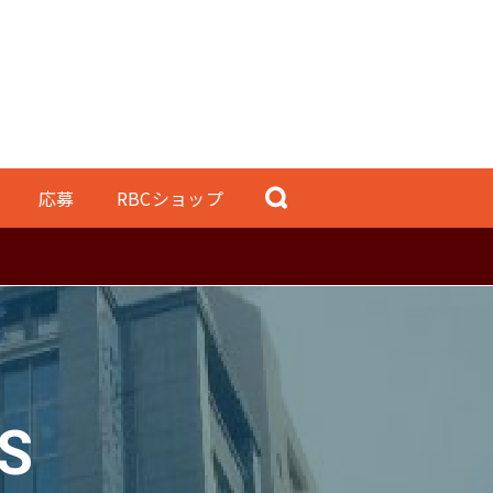
応募
RBCショップ
S