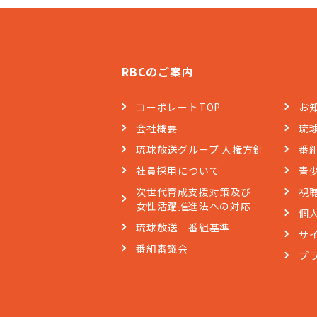
RBCのご案内
コーポレートTOP
お
会社概要
琉
琉球放送グループ 人権方針
番
社員採用について
青
次世代育成支援対策及び
視
女性活躍推進法への対応
個
琉球放送 番組基準
サ
番組審議会
プ