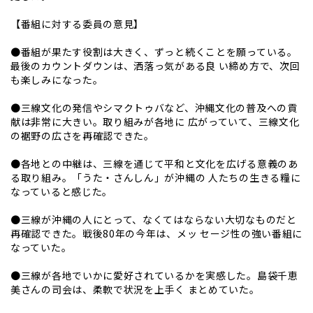
【番組に対する委員の意見】
●番組が果たす役割は大きく、ずっと続くことを願っている。
最後のカウントダウンは、洒落っ気がある良 い締め方で、次回
も楽しみになった。
●三線文化の発信やシマクトゥバなど、沖縄文化の普及への貢
献は非常に大きい。取り組みが各地に 広がっていて、三線文化
の裾野の広さを再確認できた。
●各地との中継は、三線を通じて平和と文化を広げる意義のあ
る取り組み。「うた・さんしん」が沖縄の 人たちの生きる糧に
なっていると感じた。
●三線が沖縄の人にとって、なくてはならない大切なものだと
再確認できた。戦後80年の今年は、メッ セージ性の強い番組に
なっていた。
●三線が各地でいかに愛好されているかを実感した。島袋千恵
美さんの司会は、柔軟で状況を上手く まとめていた。