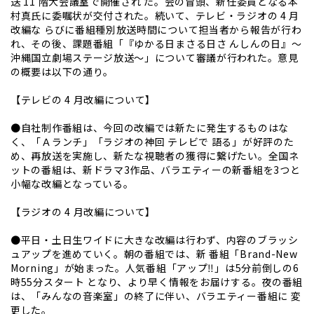
送 11 階大会議室で開催され た。会の冒頭、新任委員となる本
村真氏に委嘱状が交付された。続いて、テレビ・ラジオの 4 月
改編な らびに番組種別放送時間について担当者から報告が行わ
れ、その後、課題番組「『ゆかる日まさる日さ んしんの日』～
沖縄国立劇場ステージ放送～」について審議が行われた。意見
の概要は以下の通り。
【テレビの 4 月改編について】
●自社制作番組は、今回の改編では新たに発生するものはな
く、「Ａランチ」「ラジオの神回 テレビで 語る」が好評のた
め、再放送を実施し、新たな視聴者の獲得に繋げたい。全国ネ
ットの番組は、新ドラマ3作品、バラエティーの新番組を3つと
小幅な改編となっている。
【ラジオの 4 月改編について】
●平日・土日生ワイドに大きな改編は行わず、内容のブラッシ
ュアップを進めていく。朝の番組では、新 番組「Brand-New
Morning」が始まった。人気番組「アップ‼」は5分前倒しの6
時55分スタート となり、より早く情報をお届けする。夜の番組
は、「みんなの音楽室」の終了に伴い、バラエティー番組に 変
更した。