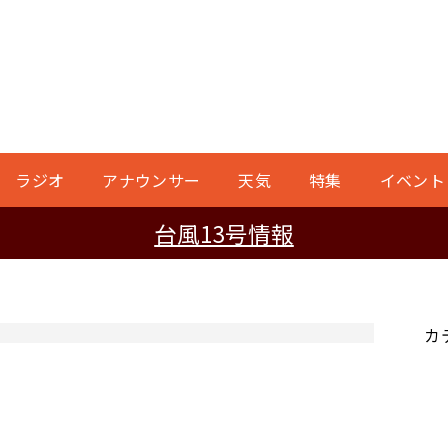
ラジオ
アナウンサー
天気
特集
イベント
台風13号情報
カ