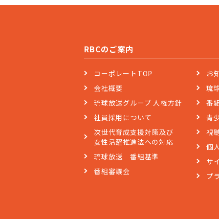
RBCのご案内
コーポレートTOP
お
会社概要
琉
琉球放送グループ 人権方針
番
社員採用について
青
次世代育成支援対策及び
視
女性活躍推進法への対応
個
琉球放送 番組基準
サ
番組審議会
プ