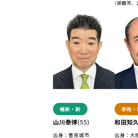
（那覇市、
維新・新
参政・
山川泰博
(55)
和田知
出身：豊見城市
出身：大