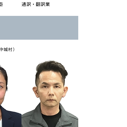
臣
通訳・翻訳業
中城村）