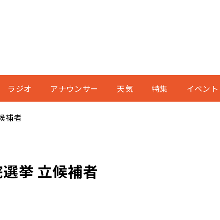
ラジオ
アナウンサー
天気
特集
イベント
立候補者
院選挙 立候補者