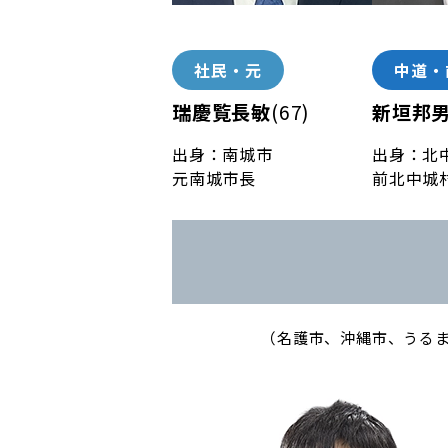
社民・元
中道・
瑞慶覧長敏
(67)
新垣邦
出身：南城市
出身：北
元南城市長
前北中城
（名護市、沖縄市、うる