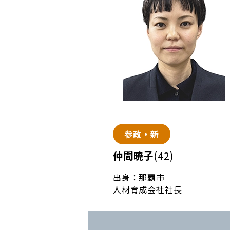
参政・新
仲間暁子
(42)
出身：那覇市
人材育成会社社長