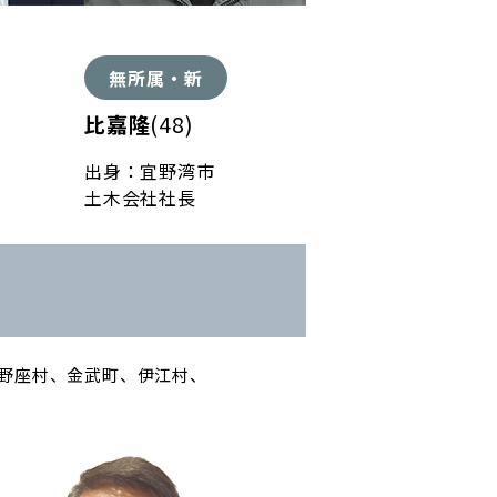
無所属・新
比嘉隆
(48)
出身：宜野湾市
土木会社社長
野座村、金武町、伊江村、