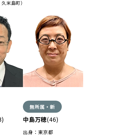
、久米島町）
無所属・新
3)
中島万穂
(46)
出身：東京都