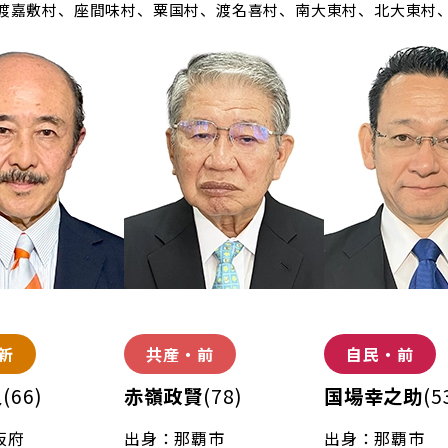
渡嘉敷村、座間味村、粟国村、渡名喜村、南大東村、北大東村
新
共産・前
自民・前
久
(66)
赤嶺政賢
(78)
国場幸之助
(5
阪府
出身：那覇市
出身：那覇市