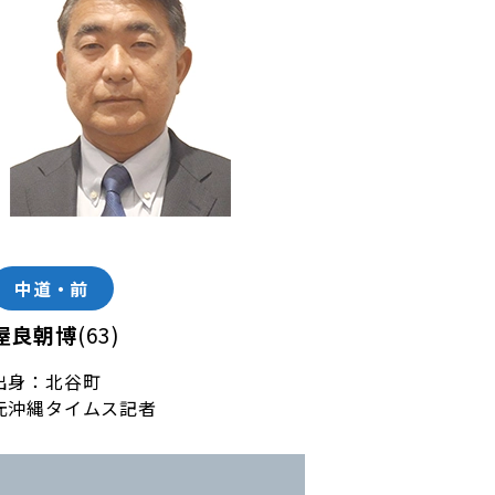
中道・前
屋良朝博
(63)
出身：北谷町
元沖縄タイムス記者