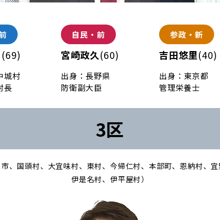
前
自民・前
参政・新
男
(69)
宮崎政久
(60)
吉田悠里
(40)
中城村
出身：長野県
出身：東京都
村長
防衛副大臣
管理栄養士
3区
ま市、国頭村、大宜味村、東村、今帰仁村、本部町、恩納村、宜
伊是名村、伊平屋村）