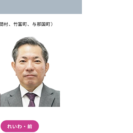
間村、竹富町、与那国町）
れいわ・前