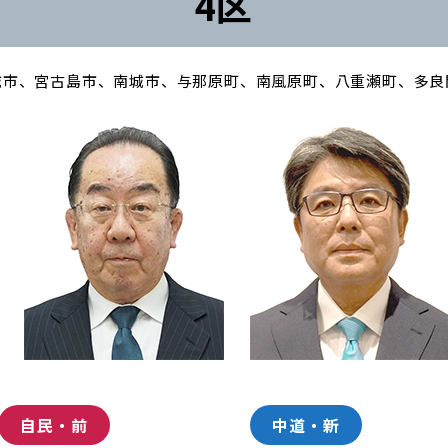
4区
城市、宮古島市、南城市、与那原町、南風原町、八重瀬町、多良
自民・前
中道・新