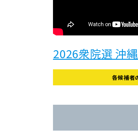
2026衆院選 沖
各候補者