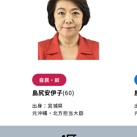
自民・前
島尻安伊子
(60)
出身：宮城県
元沖縄・北方担当大臣