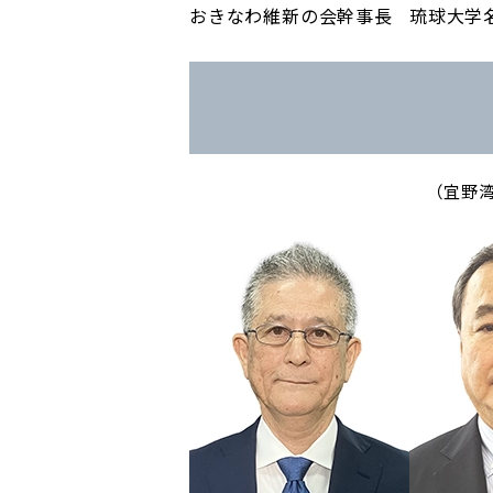
おきなわ維新の会幹事長
琉球大学
（宜野