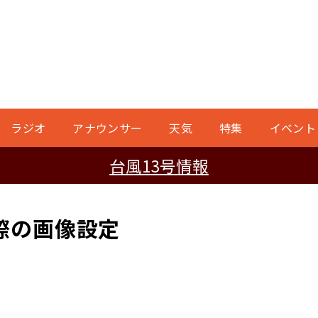
ラジオ
アナウンサー
天気
特集
イベント
台風13号情報
際の画像設定