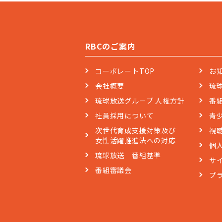
RBCのご案内
コーポレートTOP
お
会社概要
琉
琉球放送グループ 人権方針
番
社員採用について
青
次世代育成支援対策及び
視
女性活躍推進法への対応
個
琉球放送 番組基準
サ
番組審議会
プ