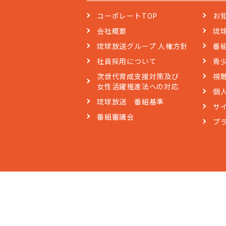
コーポレートTOP
お
会社概要
琉
琉球放送グループ 人権方針
番
社員採用について
青
次世代育成支援対策及び
視
女性活躍推進法への対応
個
琉球放送 番組基準
サ
番組審議会
プ