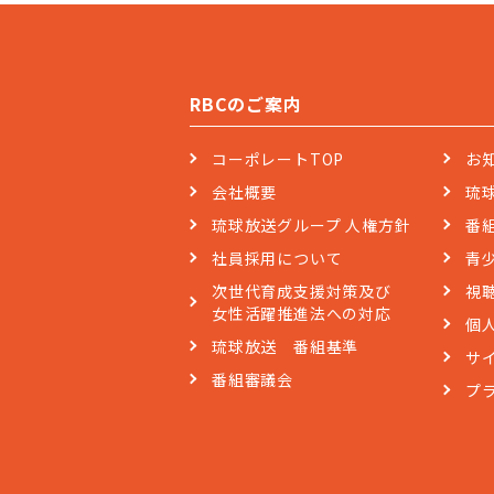
RBCのご案内
コーポレートTOP
お
会社概要
琉
琉球放送グループ 人権方針
番
社員採用について
青
次世代育成支援対策及び
視
女性活躍推進法への対応
個
琉球放送 番組基準
サ
番組審議会
プ