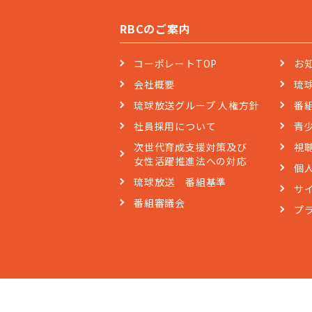
RBCのご案内
コーポレートTOP
お
会社概要
琉
琉球放送グループ 人権方針
番
社員採用について
青
次世代育成支援対策及び
視
女性活躍推進法への対応
個
琉球放送 番組基準
サ
番組審議会
プ