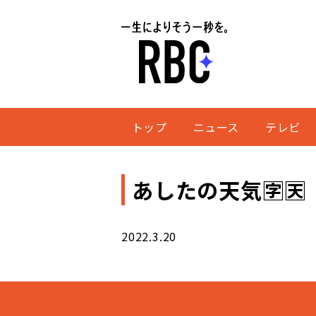
トップ
ニュース
テレビ
あしたの天気🈑🈗
2022.3.20