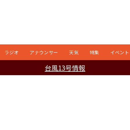
ラジオ
アナウンサー
天気
特集
イベント
台風13号情報