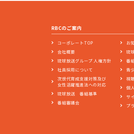
RBCのご案内
コーポレートTOP
お
会社概要
琉
琉球放送グループ 人権方針
番
社員採用について
青
次世代育成支援対策及び
視
女性活躍推進法への対応
個
琉球放送 番組基準
サ
番組審議会
プ