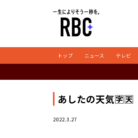
トップ
ニュース
テレビ
あしたの天気🈑🈗
2022.3.27