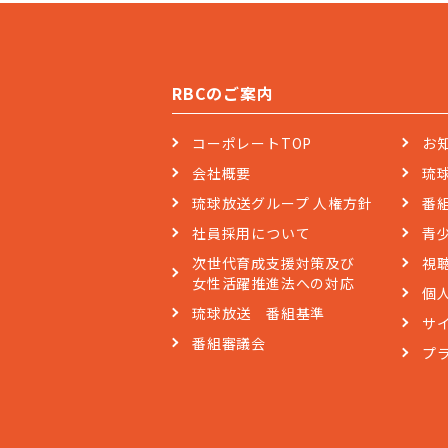
RBCのご案内
コーポレートTOP
お
会社概要
琉
琉球放送グループ 人権方針
番
社員採用について
青
次世代育成支援対策及び
視
女性活躍推進法への対応
個
琉球放送 番組基準
サ
番組審議会
プ