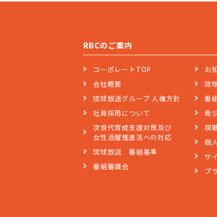
RBCのご案内
コーポレートTOP
お
会社概要
琉
琉球放送グループ 人権方針
番
社員採用について
青
次世代育成支援対策及び
視
女性活躍推進法への対応
個
琉球放送 番組基準
サ
番組審議会
プ