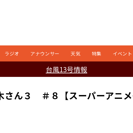
ラジオ
アナウンサー
天気
特集
イベント
台風13号情報
さん３ ＃８【スーパーアニメイ