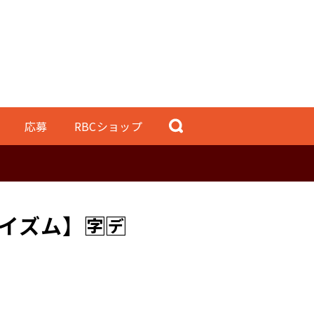
応募
RBCショップ
ズム】🈑🈓