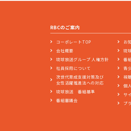
RBCのご案内
コーポレートTOP
お
会社概要
琉
琉球放送グループ 人権方針
番
社員採用について
青
次世代育成支援対策及び
視
女性活躍推進法への対応
個
琉球放送 番組基準
サ
番組審議会
プ