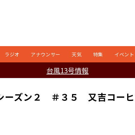
ラジオ
アナウンサー
天気
特集
イベント
台風13号情報
シーズン２ ＃３５ 又吉コーヒ