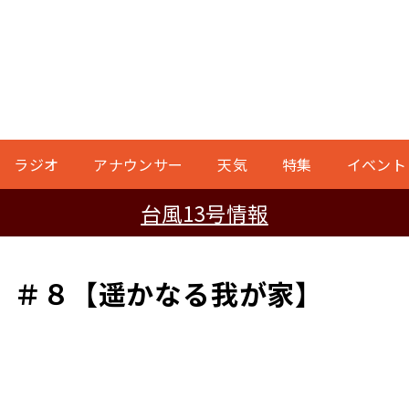
ラジオ
アナウンサー
天気
特集
イベント
台風13号情報
 ＃８【遥かなる我が家】