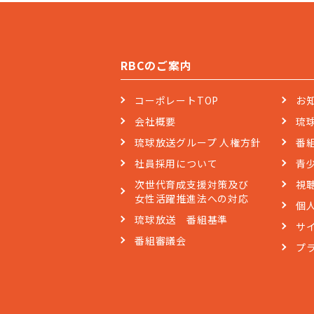
RBCのご案内
コーポレートTOP
お
会社概要
琉
琉球放送グループ 人権方針
番
社員採用について
青
次世代育成支援対策及び
視
女性活躍推進法への対応
個
琉球放送 番組基準
サ
番組審議会
プ