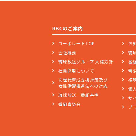
RBCのご案内
コーポレートTOP
お
会社概要
琉
琉球放送グループ 人権方針
番
社員採用について
青
次世代育成支援対策及び
視
女性活躍推進法への対応
個
琉球放送 番組基準
サ
番組審議会
プ