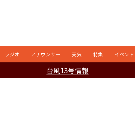
ラジオ
アナウンサー
天気
特集
イベント
台風13号情報