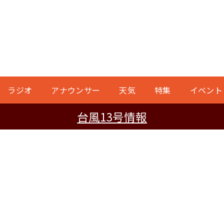
ラジオ
アナウンサー
天気
特集
イベント
台風13号情報