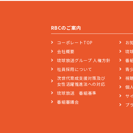
RBCのご案内
コーポレートTOP
お
会社概要
琉
琉球放送グループ 人権方針
番
社員採用について
青
次世代育成支援対策及び
視
女性活躍推進法への対応
個
琉球放送 番組基準
サ
番組審議会
プ