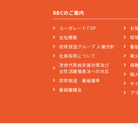
RBCのご案内
コーポレートTOP
お
会社概要
琉
琉球放送グループ 人権方針
番
社員採用について
青
次世代育成支援対策及び
視
女性活躍推進法への対応
個
琉球放送 番組基準
サ
番組審議会
プ