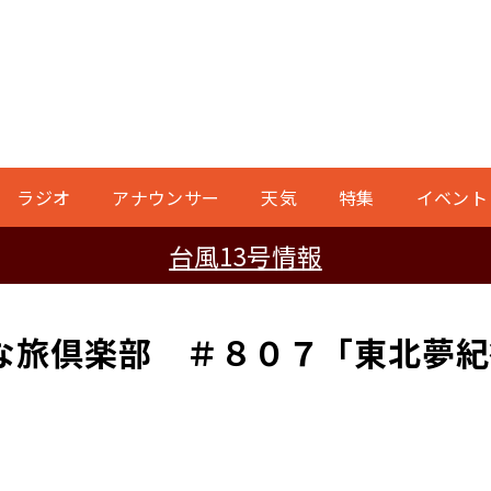
ラジオ
アナウンサー
天気
特集
イベント
台風13号情報
な旅倶楽部 ＃８０７「東北夢紀