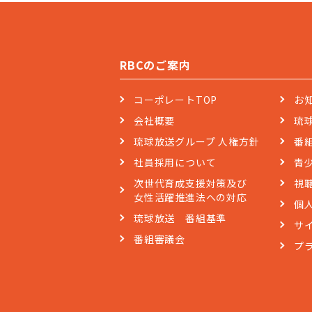
RBCのご案内
コーポレートTOP
お
会社概要
琉
琉球放送グループ 人権方針
番
社員採用について
青
次世代育成支援対策及び
視
女性活躍推進法への対応
個
琉球放送 番組基準
サ
番組審議会
プ