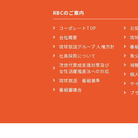
RBCのご案内
コーポレートTOP
お
会社概要
琉
琉球放送グループ 人権方針
番
社員採用について
青
次世代育成支援対策及び
視
女性活躍推進法への対応
個
琉球放送 番組基準
サ
番組審議会
プ