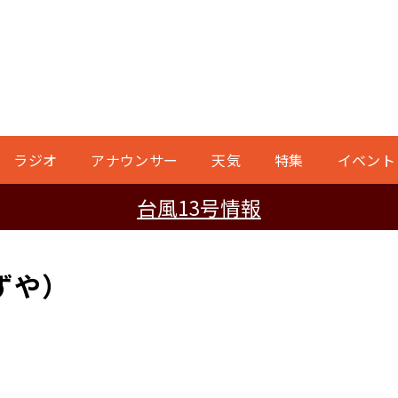
ラジオ
アナウンサー
天気
特集
イベント
台風13号情報
ずや）