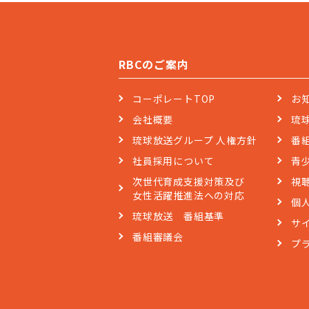
RBCのご案内
コーポレートTOP
お
会社概要
琉
琉球放送グループ 人権方針
番
社員採用について
青
次世代育成支援対策及び
視
女性活躍推進法への対応
個
琉球放送 番組基準
サ
番組審議会
プ