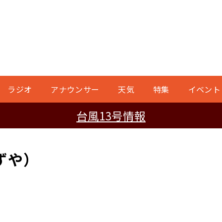
ラジオ
アナウンサー
天気
特集
イベント
台風13号情報
ずや）