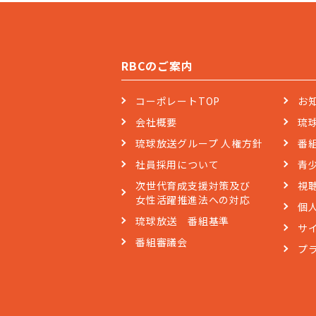
RBCのご案内
コーポレートTOP
お
会社概要
琉
琉球放送グループ 人権方針
番
社員採用について
青
次世代育成支援対策及び
視
女性活躍推進法への対応
個
琉球放送 番組基準
サ
番組審議会
プ