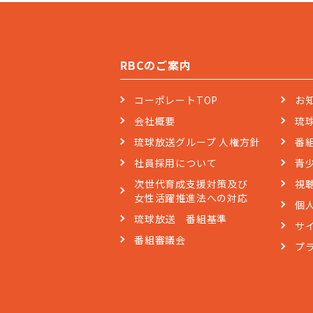
RBCのご案内
コーポレートTOP
お
会社概要
琉
琉球放送グループ 人権方針
番
社員採用について
青
次世代育成支援対策及び
視
女性活躍推進法への対応
個
琉球放送 番組基準
サ
番組審議会
プ