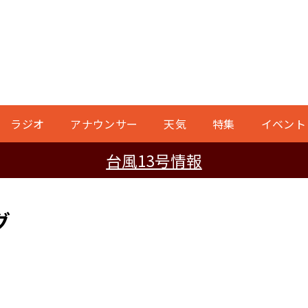
ラジオ
アナウンサー
天気
特集
イベント
台風13号情報
グ