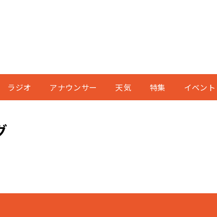
ラジオ
アナウンサー
天気
特集
イベント
グ