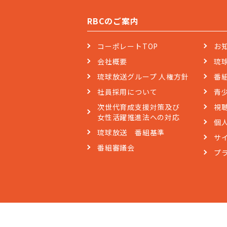
RBCのご案内
コーポレートTOP
お
会社概要
琉
琉球放送グループ 人権方針
番
社員採用について
青
次世代育成支援対策及び
視
女性活躍推進法への対応
個
琉球放送 番組基準
サ
番組審議会
プ