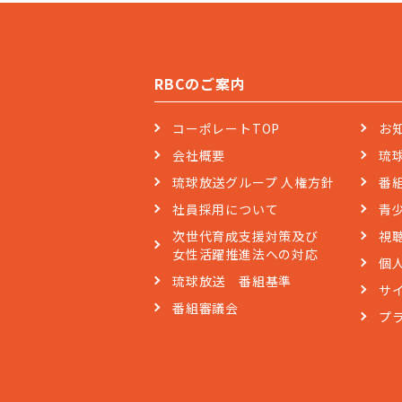
RBCのご案内
コーポレートTOP
お
会社概要
琉
琉球放送グループ 人権方針
番
社員採用について
青
次世代育成支援対策及び
視
女性活躍推進法への対応
個
琉球放送 番組基準
サ
番組審議会
プ