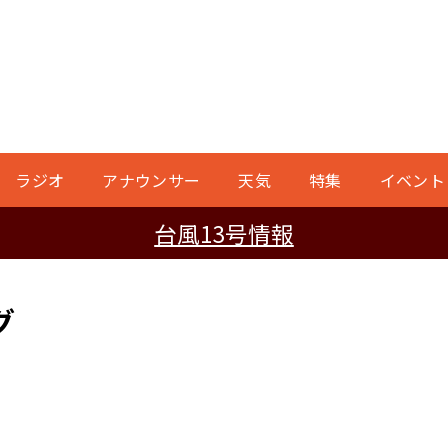
ラジオ
アナウンサー
天気
特集
イベント
台風13号情報
グ