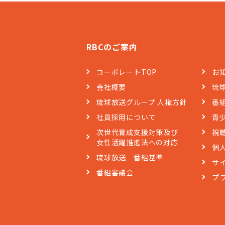
RBCのご案内
コーポレートTOP
お
会社概要
琉
琉球放送グループ 人権方針
番
社員採用について
青
次世代育成支援対策及び
視
女性活躍推進法への対応
個
琉球放送 番組基準
サ
番組審議会
プ