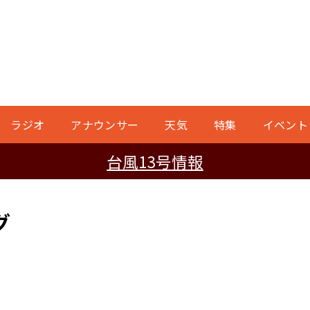
ラジオ
アナウンサー
天気
特集
イベント
台風13号情報
グ