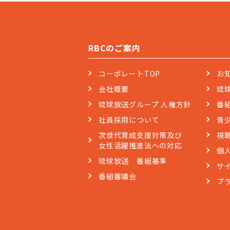
RBCのご案内
コーポレートTOP
お
会社概要
琉
琉球放送グループ 人権方針
番
社員採用について
青
次世代育成支援対策及び
視
女性活躍推進法への対応
個
琉球放送 番組基準
サ
番組審議会
プ