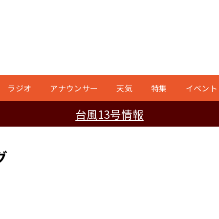
ラジオ
アナウンサー
天気
特集
イベント
台風13号情報
グ