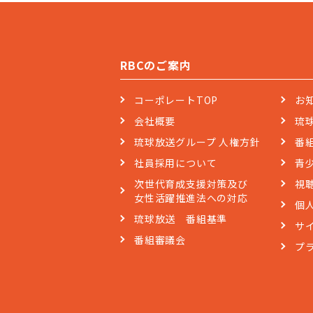
RBCのご案内
コーポレートTOP
お
会社概要
琉
琉球放送グループ 人権方針
番
社員採用について
青
次世代育成支援対策及び
視
女性活躍推進法への対応
個
琉球放送 番組基準
サ
番組審議会
プ