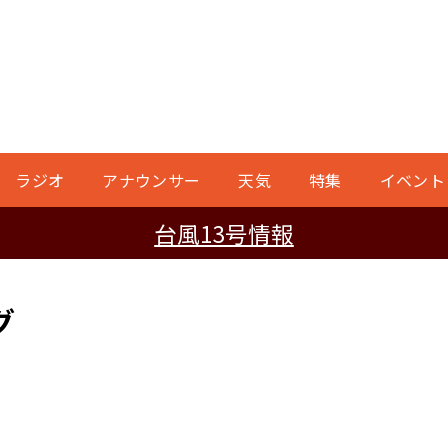
ラジオ
アナウンサー
天気
特集
イベント
台風13号情報
グ