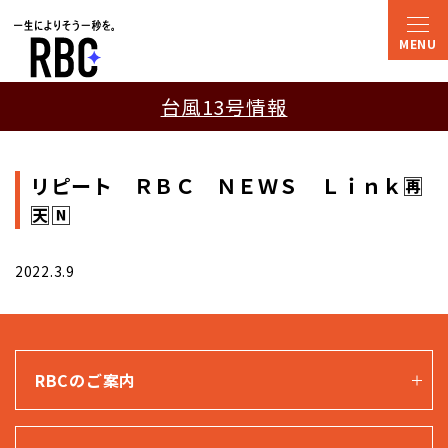
台風13号情報
リピート ＲＢＣ ＮＥＷＳ Ｌｉｎｋ🈞
🈗🄽
2022.3.9
RBCのご案内