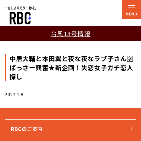
台風13号情報
中居大輔と本田翼と夜な夜なラブ子さん🈑
ばっさー興奮★新企画！失恋女子ガチ恋人
探し
2022.2.8
RBCのご案内