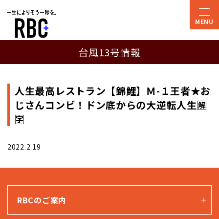
台風13号情報
人生最高レストラン【錦鯉】Ｍ-１王者★お
じさんコンビ！ドン底からの大逆転人生🈖
🈑
2022.2.19
RBCのご案内