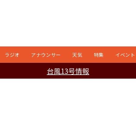
ラジオ
アナウンサー
天気
特集
イベント
台風13号情報