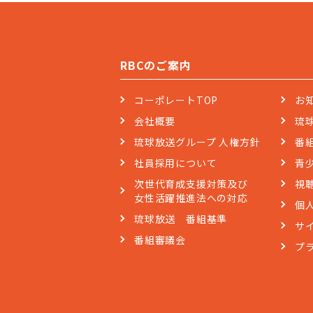
RBCのご案内
コーポレートTOP
お
会社概要
琉
琉球放送グループ 人権方針
番
社員採用について
青
次世代育成支援対策及び
視
女性活躍推進法への対応
個
琉球放送 番組基準
サ
番組審議会
プ