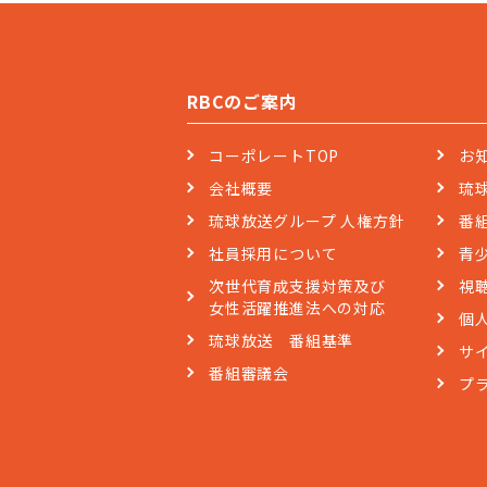
RBCのご案内
コーポレートTOP
お
会社概要
琉
琉球放送グループ 人権方針
番
社員採用について
青
次世代育成支援対策及び
視
女性活躍推進法への対応
個
琉球放送 番組基準
サ
番組審議会
プ