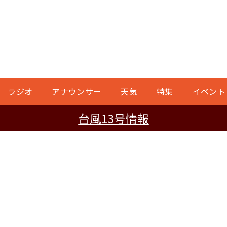
ラジオ
アナウンサー
天気
特集
イベント
台風13号情報