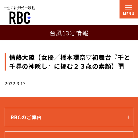
台風13号情報
情熱大陸【女優／橋本環奈▽初舞台『千と
千尋の神隠し』に挑む２３歳の素顔】🈑
2022.3.13
RBCのご案内