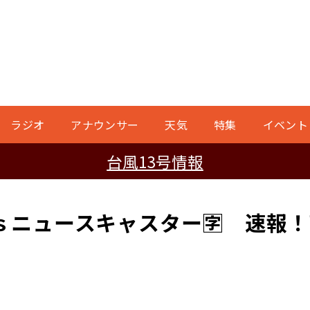
ラジオ
アナウンサー
天気
特集
イベント
台風13号情報
ｓニュースキャスター🈑 速報