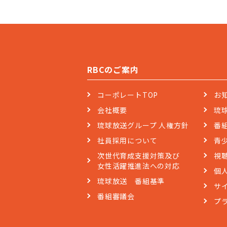
RBCのご案内
コーポレートTOP
お
会社概要
琉
琉球放送グループ 人権方針
番
社員採用について
青
次世代育成支援対策及び
視
女性活躍推進法への対応
個
琉球放送 番組基準
サ
番組審議会
プ