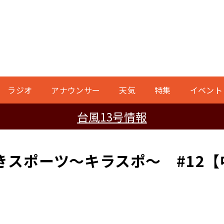
ラジオ
アナウンサー
天気
特集
イベント
台風13号情報
きスポーツ〜キラスポ〜 #12