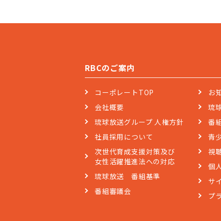
RBCのご案内
コーポレートTOP
お
会社概要
琉
琉球放送グループ 人権方針
番
社員採用について
青
次世代育成支援対策及び
視
女性活躍推進法への対応
個
琉球放送 番組基準
サ
番組審議会
プ