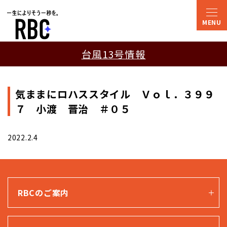
台風13号情報
気ままにロハススタイル Ｖｏｌ．３９９
７ 小渡 晋治 ＃０５
2022.2.4
RBCのご案内