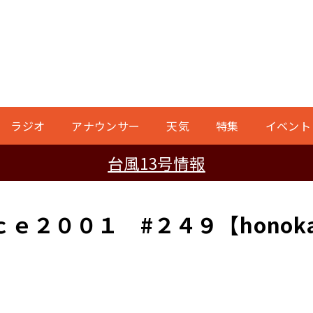
ラジオ
アナウンサー
天気
特集
イベント
台風13号情報
ｅ２００１ #２４９【honok