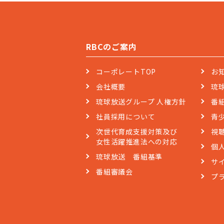
RBCのご案内
コーポレートTOP
お
会社概要
琉
琉球放送グループ 人権方針
番
社員採用について
青
次世代育成支援対策及び
視
女性活躍推進法への対応
個
琉球放送 番組基準
サ
番組審議会
プ