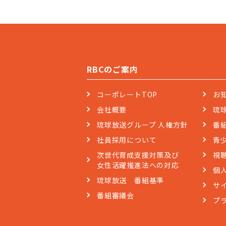
RBCのご案内
コーポレートTOP
お
会社概要
琉
琉球放送グループ 人権方針
番
社員採用について
青
次世代育成支援対策及び
視
女性活躍推進法への対応
個
琉球放送 番組基準
サ
番組審議会
プ