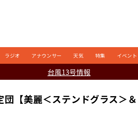
ラジオ
アナウンサー
天気
特集
イベント
台風13号情報
定団【美麗＜ステンドグラス＞＆