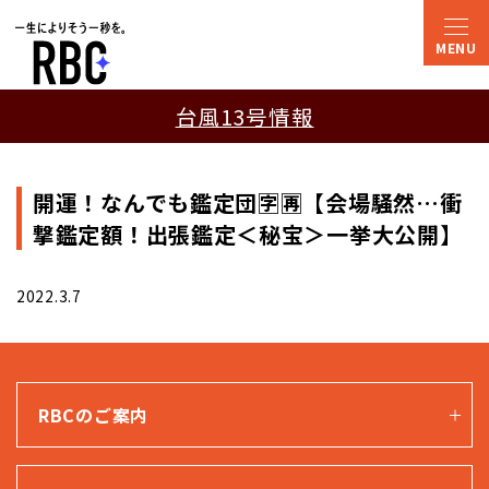
台風13号情報
開運！なんでも鑑定団🈑🈞【会場騒然…衝
撃鑑定額！出張鑑定＜秘宝＞一挙大公開】
2022.3.7
RBCのご案内