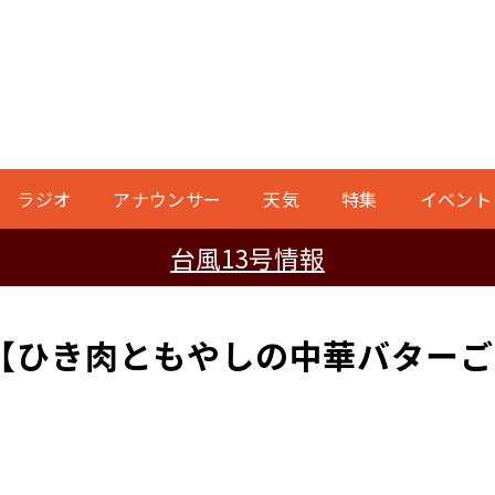
ラジオ
アナウンサー
天気
特集
イベント
台風13号情報
【ひき肉ともやしの中華バター