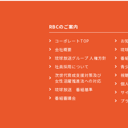
RBCのご案内
コーポレートTOP
お
会社概要
琉
琉球放送グループ 人権方針
番
社員採用について
青
次世代育成支援対策及び
視
女性活躍推進法への対応
個
琉球放送 番組基準
サ
番組審議会
プ