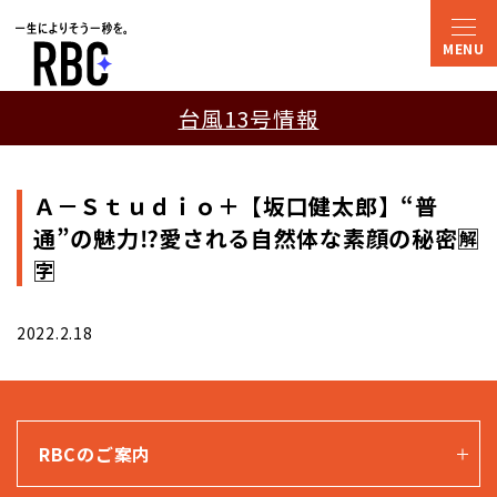
台風13号情報
Ａ－Ｓｔｕｄｉｏ＋【坂口健太郎】“普
通”の魅力⁉愛される自然体な素顔の秘密🈖
🈑
2022.2.18
RBCのご案内