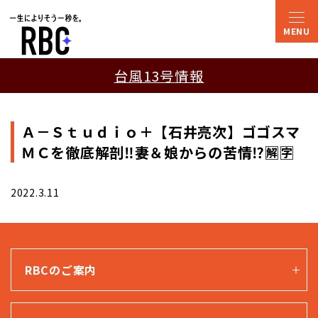
台風13号情報
Ａ－Ｓｔｕｄｉｏ＋【石井亮次】ゴゴスマ
ＭＣを徹底解剖‼妻＆娘からの苦情⁉🈖🈑
2022.3.11
RBCのご案内