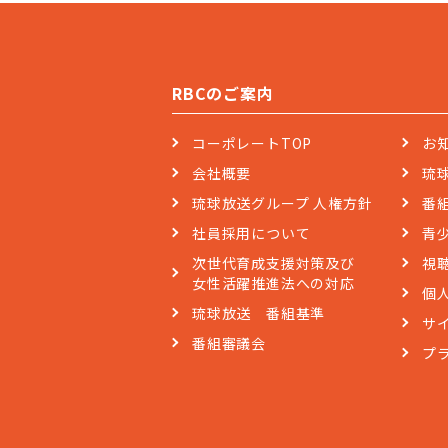
RBCのご案内
コーポレートTOP
お
会社概要
琉
琉球放送グループ 人権方針
番
社員採用について
青
次世代育成支援対策及び
視
女性活躍推進法への対応
個
琉球放送 番組基準
サ
番組審議会
プ