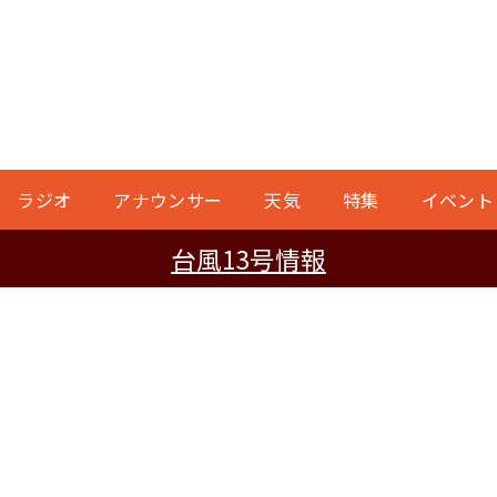
ラジオ
アナウンサー
天気
特集
イベント
台風13号情報