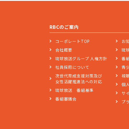
RBCのご案内
コーポレートTOP
お
会社概要
琉
琉球放送グループ 人権方針
番
社員採用について
青
次世代育成支援対策及び
視
女性活躍推進法への対応
個
琉球放送 番組基準
サ
番組審議会
プ