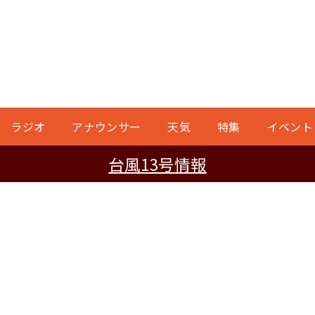
ラジオ
アナウンサー
天気
特集
イベント
台風13号情報